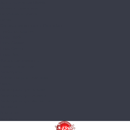
Зонты вытяжные Classic
Мойки и Смесители
Подставки и цоколи
Полки
Система аксессуаров Manhattan
Тумбы основания
Innox Black
Innox Classic
Innox Green
Innox Red
Фасадные элементы
Шкафы навесные
Аксессуары
Столешницы и подставки
Чехлы
Аксессуары для готовки
Аксессуары для розжига
Аксессуары для чистки гриля
Запчасти
Компания
Контакты