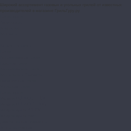
Широкий ассортимент газовых и угольных грилей от известных
производителей в магазине ГрильГуру.ру
Гриль-кухни
Аксессуары
Компания
Контакты
...
Каталог товаров
Грили
Встраиваемые грили
Газовые грили
Керамические грили
Коптильни и Смокеры
Переносные грили
Угольные грили
Гриль-кухни
Модули BURNOUT LUX
Модули BURNOUT BBQ
Модули кухни ASTOV
Модули кухни Аwet
Декоративные элементы
Зонты вытяжные