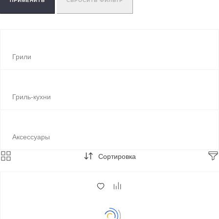
69
ПРИМЕНИТЬ
СБРОСИТЬ ФИЛЬТР
79
80
81
87
Грили
Гриль-кухни
Аксессуары
Сортировка