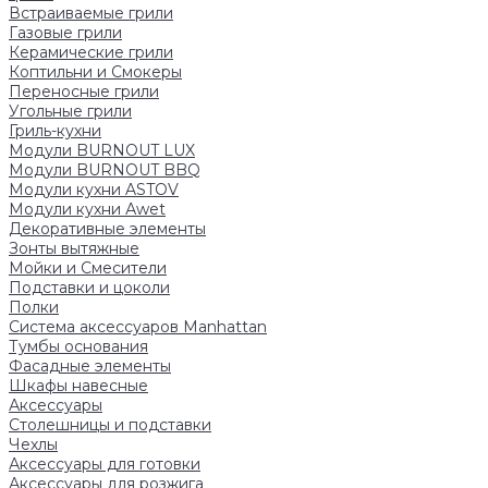
Встраиваемые грили
Газовые грили
Керамические грили
Коптильни и Смокеры
Переносные грили
Угольные грили
Гриль-кухни
Модули BURNOUT LUX
Модули BURNOUT BBQ
Модули кухни ASTOV
Модули кухни Аwet
Декоративные элементы
Зонты вытяжные
Мойки и Смесители
Подставки и цоколи
Полки
Система аксессуаров Manhattan
Тумбы основания
Фасадные элементы
Шкафы навесные
Аксессуары
Столешницы и подставки
Чехлы
Аксессуары для готовки
Аксессуары для розжига