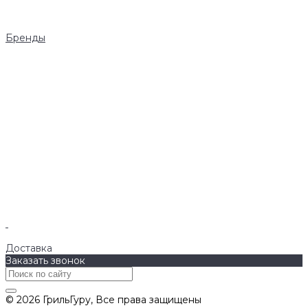
Грили
Гриль-кухни
Аксессуары
Бренды
Napoleon
AWELT
Big Green Egg
Bull Grills
LiteSafe
Monolith
Primo
REGINOX
Royal Field
ASTOV
BURNOUT Kitchen
Cavagna Group
RÖSLE
WeGrill
Оплата
Доставка
Заказать звонок
© 2026 ГрильГуру, Все права защищены