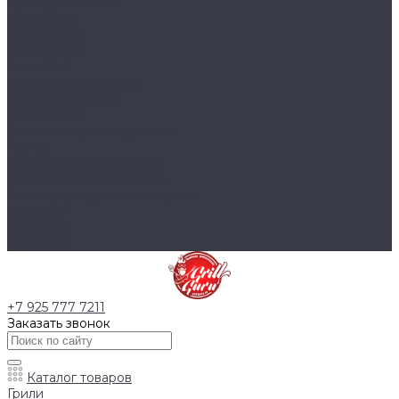
Тумбы основания
Innox Black
Innox Classic
Innox Green
Innox Red
Фасадные элементы
Шкафы навесные
Аксессуары
Столешницы и подставки
Чехлы
Аксессуары для готовки
Аксессуары для розжига
Аксессуары для чистки гриля
Запчасти
Компания
Контакты
+7 925 777 7211
Заказать звонок
Каталог товаров
Грили