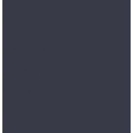
Гриль-кухни
Аксессуары
Компания
Контакты
...
Каталог товаров
Грили
Встраиваемые грили
Газовые грили
Керамические грили
Коптильни и Смокеры
Переносные грили
Угольные грили
Гриль-кухни
Модули BURNOUT LUX
Модули BURNOUT BBQ
Модули кухни ASTOV
Модули кухни Аwet
Декоративные элементы
Зонты вытяжные
Зонты вытяжные Classic
Мойки и Смесители
Подставки и цоколи
Полки
Система аксессуаров Manhattan