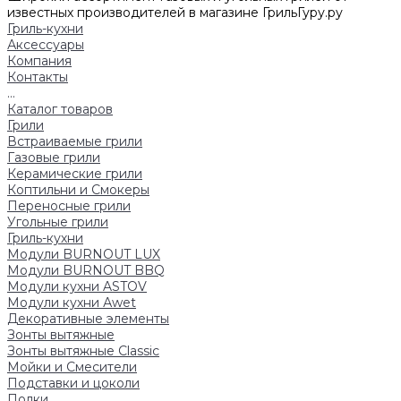
известных производителей в магазине ГрильГуру.ру
Гриль-кухни
Аксессуары
Компания
Контакты
...
Каталог товаров
Грили
Встраиваемые грили
Газовые грили
Керамические грили
Коптильни и Смокеры
Переносные грили
Угольные грили
Гриль-кухни
Модули BURNOUT LUX
Модули BURNOUT BBQ
Модули кухни ASTOV
Модули кухни Аwet
Декоративные элементы
Зонты вытяжные
Зонты вытяжные Classic
Мойки и Смесители
Подставки и цоколи
Полки