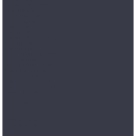
Керамические грили
Коптильни и Смокеры
Переносные грили
Угольные грили
Гриль-кухни
Модули BURNOUT LUX
Модули BURNOUT BBQ
Модули кухни ASTOV
Модули кухни Аwet
Декоративные элементы
Зонты вытяжные
Зонты вытяжные Classic
Мойки и Смесители
Подставки и цоколи
Полки
Система аксессуаров Manhattan
Тумбы основания
Innox Black
Innox Classic
Innox Green
Innox Red
Фасадные элементы
Шкафы навесные
Аксессуары