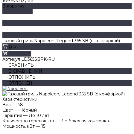
109 900 ₽
/
шт
В корзину
ДОБАВЛЕНО
Газовый гриль Napoleon, Legend 365 SB (с конфоркой)
0 ₽
В корзину
Артикул
LD365SBPK-RU
СРАВНИТЬ
В СРАВНЕНИИ
ОТЛОЖИТЬ
ОТЛОЖЕН
Характеристики
Вес
—
48
Цвет
—
Чёрный
Гарантия
—
До 10 лет
Количество горелок, шт
—
3 + боковая конфорка
Мощность, кВт
—
15