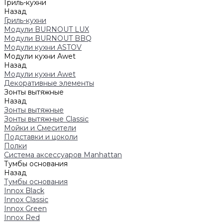
Гриль-кухни
Назад
Гриль-кухни
Модули BURNOUT LUX
Модули BURNOUT BBQ
Модули кухни ASTOV
Модули кухни Аwet
Назад
Модули кухни Аwet
Декоративные элементы
Зонты вытяжные
Назад
Зонты вытяжные
Зонты вытяжные Classic
Мойки и Смесители
Подставки и цоколи
Полки
Система аксессуаров Manhattan
Тумбы основания
Назад
Тумбы основания
Innox Black
Innox Classic
Innox Green
Innox Red