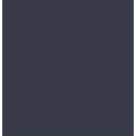
Гриль-кухни
Аксессуары
Компания
Контакты
...
Каталог товаров
Грили
Встраиваемые грили
Газовые грили
Керамические грили
Коптильни и Смокеры
Переносные грили
Угольные грили
Гриль-кухни
Модули BURNOUT LUX
Модули BURNOUT BBQ
Модули кухни ASTOV
Модули кухни Аwet
Декоративные элементы
Зонты вытяжные
Зонты вытяжные Classic
Мойки и Смесители
Подставки и цоколи
Полки
Система аксессуаров Manhattan