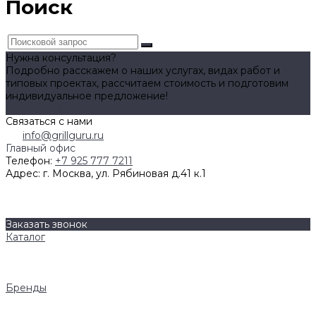
Поиск
Нужна консультация?
Подробно расскажем о наших услугах, видах работ и
типовых проектах, рассчитаем стоимость и подготовим
индивидуальное предложение!
Задать вопрос
Связаться с нами
info@grillguru.ru
Главный офис
Телефон:
+7 925 777 7211
Адрес:
г. Москва, ул. Рябиновая д.41 к.1
О компании
Бренды
Контакты
Заказать звонок
Каталог
Грили
Гриль-кухни
Аксессуары
Бренды
Napoleon
AWELT