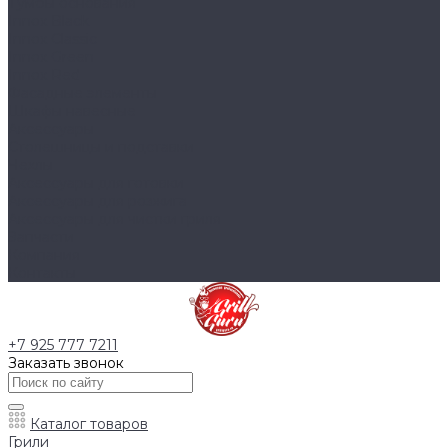
Тумбы основания
Innox Black
Innox Classic
Innox Green
Innox Red
Фасадные элементы
Шкафы навесные
Аксессуары
Столешницы и подставки
Чехлы
Аксессуары для готовки
Аксессуары для розжига
Аксессуары для чистки гриля
Запчасти
Компания
Контакты
+7 925 777 7211
Заказать звонок
Каталог товаров
Грили