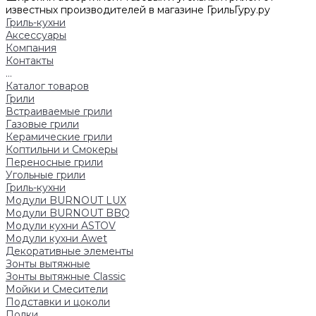
известных производителей в магазине ГрильГуру.ру
Гриль-кухни
Аксессуары
Компания
Контакты
...
Каталог товаров
Грили
Встраиваемые грили
Газовые грили
Керамические грили
Коптильни и Смокеры
Переносные грили
Угольные грили
Гриль-кухни
Модули BURNOUT LUX
Модули BURNOUT BBQ
Модули кухни ASTOV
Модули кухни Аwet
Декоративные элементы
Зонты вытяжные
Зонты вытяжные Classic
Мойки и Смесители
Подставки и цоколи
Полки