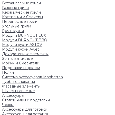
Встраиваемые грили
Газовые грили
Керамические грили
Коптильни и Смокеры
Переносные грили
Угольные грили
Гриль-кухни
Модули BURNOUT LUX
Модули BURNOUT BBQ
Модули кухни ASTOV
Модули кухни Аwet
Декоративные элементы
Зонты вытяжные
Мойки и Смесители
Подставки и цоколи
Полки
Система аксессуаров Manhattan
Тумбы основания
Фасадные элементы
Шкафы навесные
Аксессуары
Столешницы и подставки
Чехлы
Аксессуары для готовки
Аксессуары для розжига