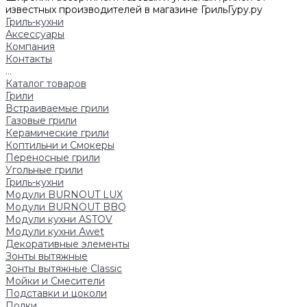
известных производителей в магазине ГрильГуру.ру
Гриль-кухни
Аксессуары
Компания
Контакты
...
Каталог товаров
Грили
Встраиваемые грили
Газовые грили
Керамические грили
Коптильни и Смокеры
Переносные грили
Угольные грили
Гриль-кухни
Модули BURNOUT LUX
Модули BURNOUT BBQ
Модули кухни ASTOV
Модули кухни Аwet
Декоративные элементы
Зонты вытяжные
Зонты вытяжные Classic
Мойки и Смесители
Подставки и цоколи
Полки