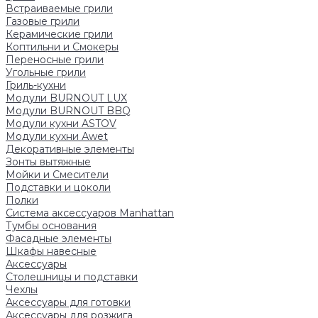
Встраиваемые грили
Газовые грили
Керамические грили
Коптильни и Смокеры
Переносные грили
Угольные грили
Гриль-кухни
Модули BURNOUT LUX
Модули BURNOUT BBQ
Модули кухни ASTOV
Модули кухни Аwet
Декоративные элементы
Зонты вытяжные
Мойки и Смесители
Подставки и цоколи
Полки
Система аксессуаров Manhattan
Тумбы основания
Фасадные элементы
Шкафы навесные
Аксессуары
Столешницы и подставки
Чехлы
Аксессуары для готовки
Аксессуары для розжига