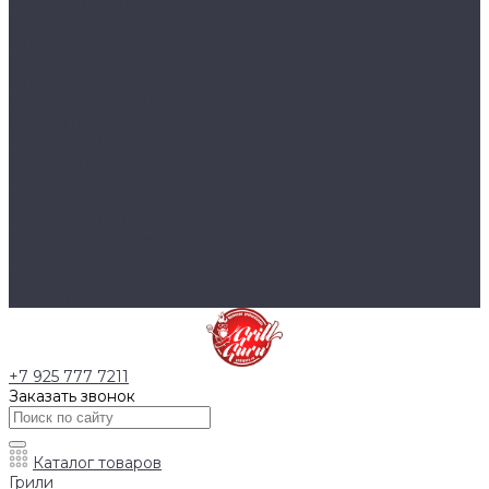
Тумбы основания
Innox Black
Innox Classic
Innox Green
Innox Red
Фасадные элементы
Шкафы навесные
Аксессуары
Столешницы и подставки
Чехлы
Аксессуары для готовки
Аксессуары для розжига
Аксессуары для чистки гриля
Запчасти
Компания
Контакты
+7 925 777 7211
Заказать звонок
Каталог товаров
Грили