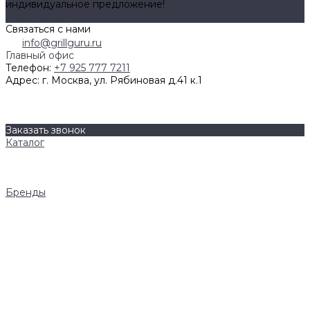
индивидуальное предложение!
Задать вопрос
Связаться с нами
info@grillguru.ru
Главный офис
Телефон:
+7 925 777 7211
Адрес:
г. Москва, ул. Рябиновая д.41 к.1
О компании
Бренды
Контакты
Заказать звонок
Каталог
Грили
Гриль-кухни
Аксессуары
Бренды
Napoleon
AWELT
Big Green Egg
Bull Grills
LiteSafe
Monolith
Primo
REGINOX
Royal Field