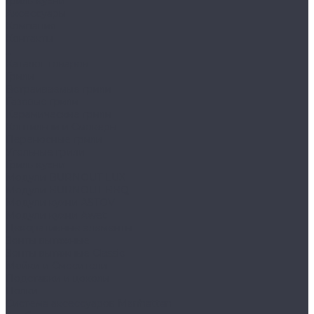
Гриль-кухни
Аксессуары
Компания
Контакты
...
Каталог товаров
Грили
Встраиваемые грили
Газовые грили
Керамические грили
Коптильни и Смокеры
Переносные грили
Угольные грили
Гриль-кухни
Модули BURNOUT LUX
Модули BURNOUT BBQ
Модули кухни ASTOV
Модули кухни Аwet
Декоративные элементы
Зонты вытяжные
Зонты вытяжные Classic
Мойки и Смесители
Подставки и цоколи
Полки
Система аксессуаров Manhattan