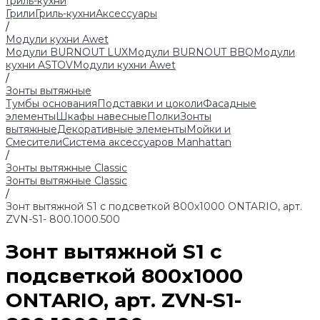
Гриль-кухни
Грили
Гриль-кухни
Аксессуары
/
Модули кухни Аwet
Модули BURNOUT LUX
Модули BURNOUT BBQ
Модули
кухни ASTOV
Модули кухни Аwet
/
Зонты вытяжные
Тумбы основания
Подставки и цоколи
Фасадные
элементы
Шкафы навесные
Полки
Зонты
вытяжные
Декоративные элементы
Мойки и
Смесители
Система аксессуаров Manhattan
/
Зонты вытяжные Classic
Зонты вытяжные Classic
/
Зонт вытяжной S1 с подсветкой 800х1000 ONTARIO, арт.
ZVN-S1- 800.1000.500
Зонт вытяжной S1 с
подсветкой 800х1000
ONTARIO, арт. ZVN-S1-