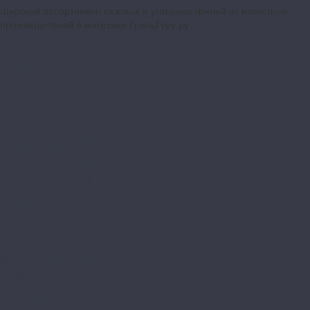
Широкий ассортимент газовых и угольных грилей от известных
производителей в магазине ГрильГуру.ру
Гриль-кухни
Аксессуары
Компания
Контакты
...
Каталог товаров
Грили
Встраиваемые грили
Газовые грили
Керамические грили
Коптильни и Смокеры
Переносные грили
Угольные грили
Гриль-кухни
Модули BURNOUT LUX
Модули BURNOUT BBQ
Модули кухни ASTOV
Модули кухни Аwet
Декоративные элементы
Зонты вытяжные