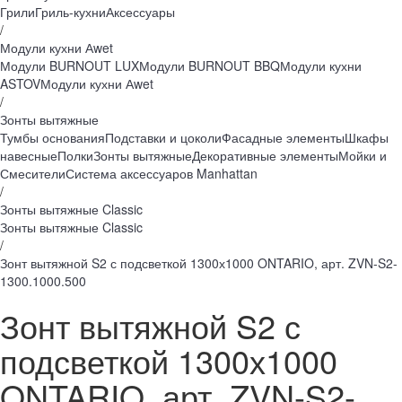
Грили
Гриль-кухни
Аксессуары
/
Модули кухни Аwet
Модули BURNOUT LUX
Модули BURNOUT BBQ
Модули кухни
ASTOV
Модули кухни Аwet
/
Зонты вытяжные
Тумбы основания
Подставки и цоколи
Фасадные элементы
Шкафы
навесные
Полки
Зонты вытяжные
Декоративные элементы
Мойки и
Смесители
Система аксессуаров Manhattan
/
Зонты вытяжные Classic
Зонты вытяжные Classic
/
Зонт вытяжной S2 с подсветкой 1300х1000 ONTARIO, арт. ZVN-S2-
1300.1000.500
Зонт вытяжной S2 с
подсветкой 1300х1000
ONTARIO, арт. ZVN-S2-