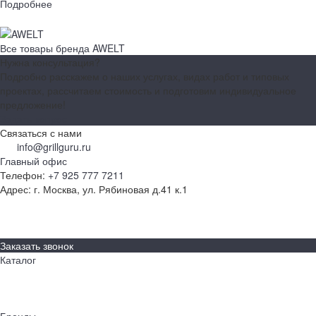
Подробнее
Все товары бренда AWELT
Нужна консультация?
Подробно расскажем о наших услугах, видах работ и типовых
проектах, рассчитаем стоимость и подготовим индивидуальное
предложение!
Задать вопрос
Связаться с нами
info@grillguru.ru
Главный офис
Телефон:
+7 925 777 7211
Адрес:
г. Москва, ул. Рябиновая д.41 к.1
О компании
Бренды
Контакты
Заказать звонок
Каталог
Грили
Гриль-кухни
Аксессуары
Бренды