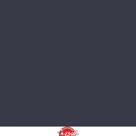
Зонты вытяжные Classic
Мойки и Смесители
Подставки и цоколи
Полки
Система аксессуаров Manhattan
Тумбы основания
Innox Black
Innox Classic
Innox Green
Innox Red
Фасадные элементы
Шкафы навесные
Аксессуары
Столешницы и подставки
Чехлы
Аксессуары для готовки
Аксессуары для розжига
Аксессуары для чистки гриля
Запчасти
Компания
Контакты