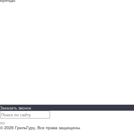
Napoleon
AWELT
Big Green Egg
Bull Grills
LiteSafe
Monolith
Primo
REGINOX
Royal Field
ASTOV
BURNOUT Kitchen
Cavagna Group
RÖSLE
WeGrill
Оплата
Доставка
Заказать звонок
© 2026 ГрильГуру, Все права защищены
Политика конфиденциальности