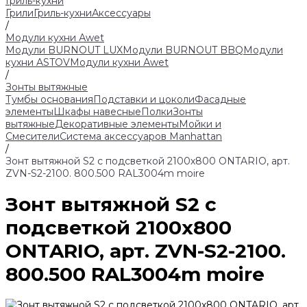
Гриль-кухни
Грили
Гриль-кухни
Аксессуары
/
Модули кухни Аwet
Модули BURNOUT LUX
Модули BURNOUT BBQ
Модули
кухни ASTOV
Модули кухни Аwet
/
Зонты вытяжные
Тумбы основания
Подставки и цоколи
Фасадные
элементы
Шкафы навесные
Полки
Зонты
вытяжные
Декоративные элементы
Мойки и
Смесители
Система аксессуаров Manhattan
/
Зонт вытяжной S2 с подсветкой 2100х800 ONTARIO, арт.
ZVN-S2-2100. 800.500 RAL3004m moire
Зонт вытяжной S2 с
подсветкой 2100х800
ONTARIO, арт. ZVN-S2-2100.
800.500 RAL3004m moire