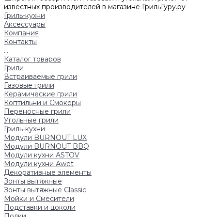
известных производителей в магазине ГрильГуру.ру
Гриль-кухни
Аксессуары
Компания
Контакты
...
Каталог товаров
Грили
Встраиваемые грили
Газовые грили
Керамические грили
Коптильни и Смокеры
Переносные грили
Угольные грили
Гриль-кухни
Модули BURNOUT LUX
Модули BURNOUT BBQ
Модули кухни ASTOV
Модули кухни Аwet
Декоративные элементы
Зонты вытяжные
Зонты вытяжные Classic
Мойки и Смесители
Подставки и цоколи
Полки