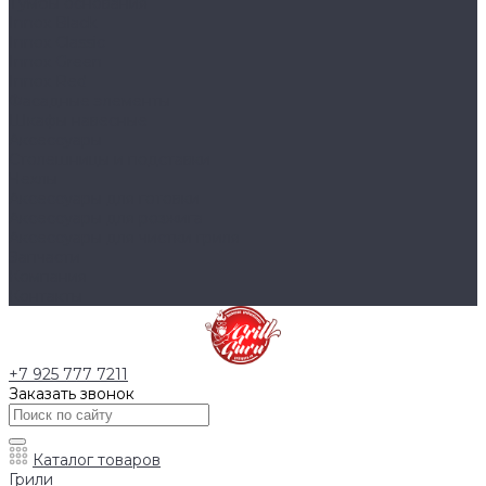
Тумбы основания
Innox Black
Innox Classic
Innox Green
Innox Red
Фасадные элементы
Шкафы навесные
Аксессуары
Столешницы и подставки
Чехлы
Аксессуары для готовки
Аксессуары для розжига
Аксессуары для чистки гриля
Запчасти
Компания
Контакты
+7 925 777 7211
Заказать звонок
Каталог товаров
Грили