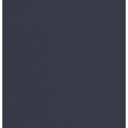
Гриль-кухни
Аксессуары
Компания
Контакты
...
Каталог товаров
Грили
Встраиваемые грили
Газовые грили
Керамические грили
Коптильни и Смокеры
Переносные грили
Угольные грили
Гриль-кухни
Модули BURNOUT LUX
Модули BURNOUT BBQ
Модули кухни ASTOV
Модули кухни Аwet
Декоративные элементы
Зонты вытяжные
Зонты вытяжные Classic
Мойки и Смесители
Подставки и цоколи
Полки
Система аксессуаров Manhattan