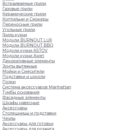
Встраиваемые грили
Газовые грили
Керамические грили
Коптильни и Смокеры
Переносные грили
Угольные грили
Гриль-кухни
Модули BURNOUT LUX
Модули BURNOUT BBQ
Модули кухни ASTOV
Модули кухни Аwet
Декоративные элементы
Зонты вытяжные
Мойки и Смесители
Подставки и цоколи
Полки
Система аксессуаров Manhattan
Тумбы основания
Фасадные элементы
Шкафы навесные
Аксессуары
Столешницы и подставки
Чехлы
Аксессуары для готовки
Аксессуары для розжига