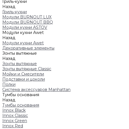
Гриль-кухни
Назад
Гриль-кухни
Модули BURNOUT LUX
Модули BURNOUT BBQ
Модули кухни ASTOV
Модули кухни Аwet
Назад
Модули кухни Аwet
Декоративные элементы
Зонты вытяжные
Назад
Зонты вытяжные
Зонты вытяжные Classic
Мойки и Смесители
Подставки и цоколи
Полки
Система аксессуаров Manhattan
Тумбы основания
Назад
Тумбы основания
Innox Black
Innox Classic
Innox Green
Innox Red