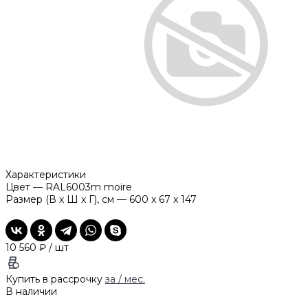
Характеристики
Цвет
—
RAL6003m moire
Размер (В х Ш х Г), см
—
600 x 67 x 147
10 560 ₽
/
шт
Купить в рассрочку
за
/ мес.
В наличии