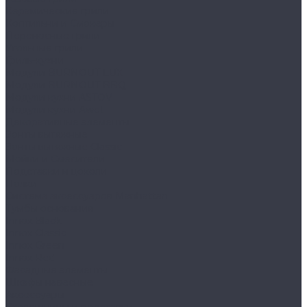
Керамические грили
Коптильни и Смокеры
Переносные грили
Угольные грили
Гриль-кухни
Модули BURNOUT LUX
Модули BURNOUT BBQ
Модули кухни ASTOV
Модули кухни Аwet
Декоративные элементы
Зонты вытяжные
Зонты вытяжные Classic
Мойки и Смесители
Подставки и цоколи
Полки
Система аксессуаров Manhattan
Тумбы основания
Innox Black
Innox Classic
Innox Green
Innox Red
Фасадные элементы
Шкафы навесные
Аксессуары