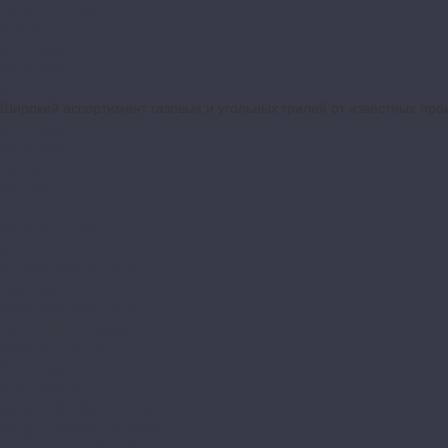
Каталог товаров
Грили
Гриль-кухни
Аксессуары
Грили
Широкий ассортимент газовых и угольных грилей от известных про
Гриль-кухни
Аксессуары
Компания
Контакты
...
Каталог товаров
Грили
Встраиваемые грили
Газовые грили
Керамические грили
Коптильни и Смокеры
Переносные грили
Угольные грили
Гриль-кухни
Модули BURNOUT LUX
Модули BURNOUT BBQ
Модули кухни ASTOV