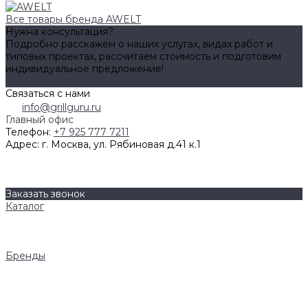
Все товары бренда AWELT
Нужна консультация?
Подробно расскажем о наших услугах, видах работ и
типовых проектах, рассчитаем стоимость и подготовим
индивидуальное предложение!
Задать вопрос
Связаться с нами
info@grillguru.ru
Главный офис
Телефон:
+7 925 777 7211
Адрес:
г. Москва, ул. Рябиновая д.41 к.1
О компании
Бренды
Контакты
Заказать звонок
Каталог
Грили
Гриль-кухни
Аксессуары
Бренды
Napoleon
AWELT
Big Green Egg
Bull Grills