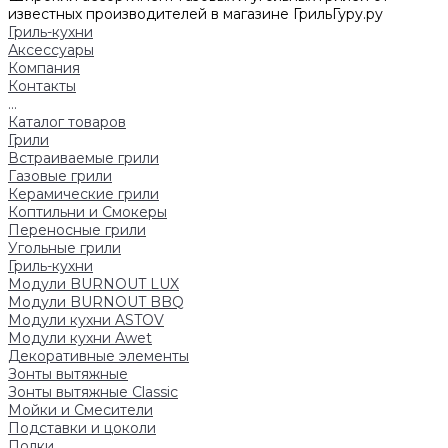
известных производителей в магазине ГрильГуру.ру
Гриль-кухни
Аксессуары
Компания
Контакты
...
Каталог товаров
Грили
Встраиваемые грили
Газовые грили
Керамические грили
Коптильни и Смокеры
Переносные грили
Угольные грили
Гриль-кухни
Модули BURNOUT LUX
Модули BURNOUT BBQ
Модули кухни ASTOV
Модули кухни Аwet
Декоративные элементы
Зонты вытяжные
Зонты вытяжные Classic
Мойки и Смесители
Подставки и цоколи
Полки