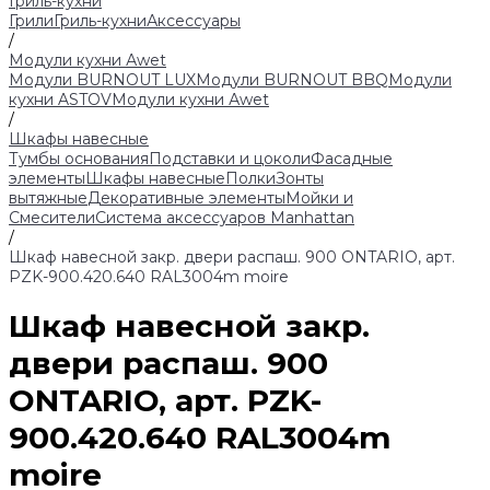
Гриль-кухни
Грили
Гриль-кухни
Аксессуары
/
Модули кухни Аwet
Модули BURNOUT LUX
Модули BURNOUT BBQ
Модули
кухни ASTOV
Модули кухни Аwet
/
Шкафы навесные
Тумбы основания
Подставки и цоколи
Фасадные
элементы
Шкафы навесные
Полки
Зонты
вытяжные
Декоративные элементы
Мойки и
Смесители
Система аксессуаров Manhattan
/
Шкаф навесной закр. двери распаш. 900 ONTARIO, арт.
PZK-900.420.640 RAL3004m moire
Шкаф навесной закр.
двери распаш. 900
ONTARIO, арт. PZK-
900.420.640 RAL3004m
moire