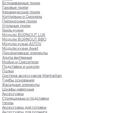
Встраиваемые грили
Газовые грили
Керамические грили
Коптильни и Смокеры
Переносные грили
Угольные грили
Гриль-кухни
Модули BURNOUT LUX
Модули BURNOUT BBQ
Модули кухни ASTOV
Модули кухни Аwet
Декоративные элементы
Зонты вытяжные
Мойки и Смесители
Подставки и цоколи
Полки
Система аксессуаров Manhattan
Тумбы основания
Фасадные элементы
Шкафы навесные
Аксессуары
Столешницы и подставки
Чехлы
Аксессуары для готовки
Аксессуары для розжига