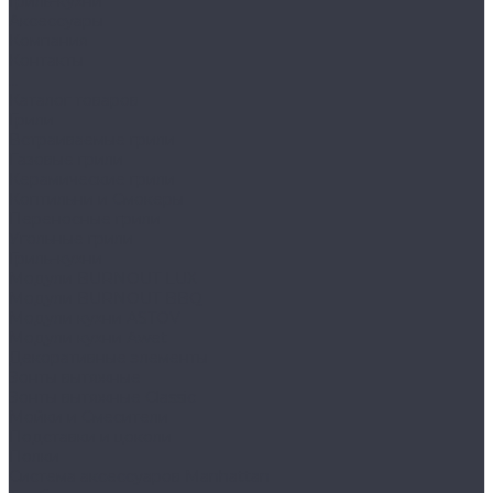
Гриль-кухни
Аксессуары
Компания
Контакты
...
Каталог товаров
Грили
Встраиваемые грили
Газовые грили
Керамические грили
Коптильни и Смокеры
Переносные грили
Угольные грили
Гриль-кухни
Модули BURNOUT LUX
Модули BURNOUT BBQ
Модули кухни ASTOV
Модули кухни Аwet
Декоративные элементы
Зонты вытяжные
Зонты вытяжные Classic
Мойки и Смесители
Подставки и цоколи
Полки
Система аксессуаров Manhattan