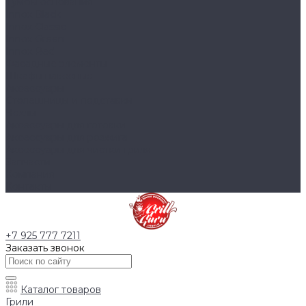
Тумбы основания
Innox Black
Innox Classic
Innox Green
Innox Red
Фасадные элементы
Шкафы навесные
Аксессуары
Столешницы и подставки
Чехлы
Аксессуары для готовки
Аксессуары для розжига
Аксессуары для чистки гриля
Запчасти
Компания
Контакты
+7 925 777 7211
Заказать звонок
Каталог товаров
Грили