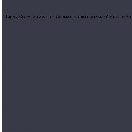
Гриль-кухни
Аксессуары
Грили
Широкий ассортимент газовых и угольных грилей от известн
Гриль-кухни
Аксессуары
Компания
Контакты
...
Каталог товаров
Грили
Встраиваемые грили
Газовые грили
Керамические грили
Коптильни и Смокеры
Переносные грили
Угольные грили
Гриль-кухни
Модули BURNOUT LUX
Модули BURNOUT BBQ
Модули кухни ASTOV
Модули кухни Аwet
Декоративные элементы
Зонты вытяжные
Зонты вытяжные Classic