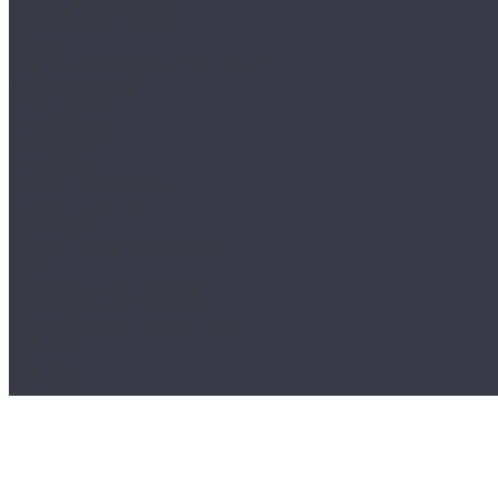
Мойки и Смесители
Подставки и цоколи
Полки
Система аксессуаров Manhattan
Тумбы основания
Innox Black
Innox Classic
Innox Green
Innox Red
Фасадные элементы
Шкафы навесные
Аксессуары
Столешницы и подставки
Чехлы
Аксессуары для готовки
Аксессуары для розжига
Аксессуары для чистки гриля
Запчасти
Компания
Контакты