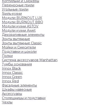
Коптильни и Смокеры
Переносные грили
Угольные грили
Гриль-кухни
Модули BURNOUT LUX
Модули BURNOUT BBQ
Модули кухни ASTOV
Модули кухни Аwet
Декоративные элементы
Зонты вытяжные
Зонты вытяжные Classic
Мойки и Смесители
Подставки и цоколи
Полки
Система аксессуаров Manhattan
Тумбы основания
Innox Black
Innox Classic
Innox Green
Innox Red
Фасадные элементы
Шкафы навесные
Аксессуары
Столешницы и подставки
Чехлы