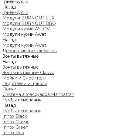
Гриль-кухни
Назад
Гриль-кухни
Модули BURNOUT LUX
Модули BURNOUT BBQ
Модули кухни ASTOV
Модули кухни Аwet
Назад
Модули кухни Аwet
Декоративные элементы
Зонты вытяжные
Назад
Зонты вытяжные
Зонты вытяжные Classic
Мойки и Смесители
Подставки и цоколи
Полки
Система аксессуаров Manhattan
Тумбы основания
Назад
Тумбы основания
Innox Black
Innox Classic
Innox Green
Innox Red