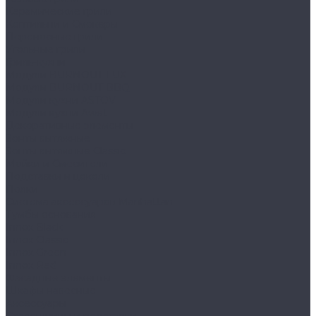
Керамические грили
Коптильни и Смокеры
Переносные грили
Угольные грили
Гриль-кухни
Модули BURNOUT LUX
Модули BURNOUT BBQ
Модули кухни ASTOV
Модули кухни Аwet
Декоративные элементы
Зонты вытяжные
Зонты вытяжные Classic
Мойки и Смесители
Подставки и цоколи
Полки
Система аксессуаров Manhattan
Тумбы основания
Innox Black
Innox Classic
Innox Green
Innox Red
Фасадные элементы
Шкафы навесные
Аксессуары