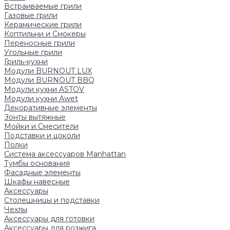
Встраиваемые грили
Газовые грили
Керамические грили
Коптильни и Смокеры
Переносные грили
Угольные грили
Гриль-кухни
Модули BURNOUT LUX
Модули BURNOUT BBQ
Модули кухни ASTOV
Модули кухни Аwet
Декоративные элементы
Зонты вытяжные
Мойки и Смесители
Подставки и цоколи
Полки
Система аксессуаров Manhattan
Тумбы основания
Фасадные элементы
Шкафы навесные
Аксессуары
Столешницы и подставки
Чехлы
Аксессуары для готовки
Аксессуары для розжига