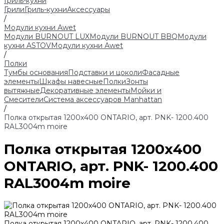
Гриль-кухни
Грили
Гриль-кухни
Аксессуары
/
Модули кухни Аwet
Модули BURNOUT LUX
Модули BURNOUT BBQ
Модули
кухни ASTOV
Модули кухни Аwet
/
Полки
Тумбы основания
Подставки и цоколи
Фасадные
элементы
Шкафы навесные
Полки
Зонты
вытяжные
Декоративные элементы
Мойки и
Смесители
Система аксессуаров Manhattan
/
Полка открытая 1200х400 ONTARIO, арт. PNK- 1200.400
RAL3004m moire
Полка открытая 1200х400
ONTARIO, арт. PNK- 1200.400
RAL3004m moire
Полка открытая 1200х400 ONTARIO, арт. PNK- 1200.400