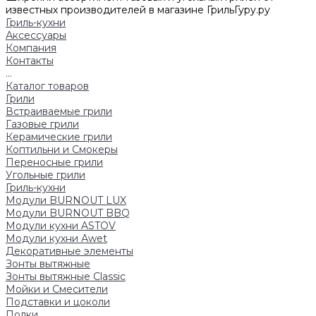
известных производителей в магазине ГрильГуру.ру
Гриль-кухни
Аксессуары
Компания
Контакты
...
Каталог товаров
Грили
Встраиваемые грили
Газовые грили
Керамические грили
Коптильни и Смокеры
Переносные грили
Угольные грили
Гриль-кухни
Модули BURNOUT LUX
Модули BURNOUT BBQ
Модули кухни ASTOV
Модули кухни Аwet
Декоративные элементы
Зонты вытяжные
Зонты вытяжные Classic
Мойки и Смесители
Подставки и цоколи
Полки