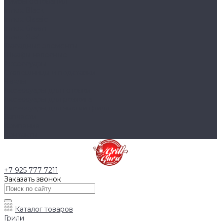
Тумбы основания
Innox Black
Innox Classic
Innox Green
Innox Red
Фасадные элементы
Шкафы навесные
Аксессуары
Столешницы и подставки
Чехлы
Аксессуары для готовки
Аксессуары для розжига
Аксессуары для чистки гриля
Запчасти
Компания
Контакты
+7 925 777 7211
Заказать звонок
Каталог товаров
Грили