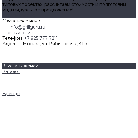
типовых проектах, рассчитаем стоимость и подготовим
индивидуальное предложение!
Задать вопрос
Связаться с нами
info@grillguru.ru
Главный офис
Телефон:
+7 925 777 7211
Адрес:
г. Москва, ул. Рябиновая д.41 к.1
О компании
Бренды
Контакты
Заказать звонок
Каталог
Грили
Гриль-кухни
Аксессуары
Бренды
Napoleon
AWELT
Big Green Egg
Bull Grills
LiteSafe
Monolith
Primo
REGINOX