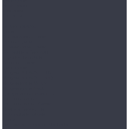
Гриль-кухни
Аксессуары
Компания
Контакты
...
Каталог товаров
Грили
Встраиваемые грили
Газовые грили
Керамические грили
Коптильни и Смокеры
Переносные грили
Угольные грили
Гриль-кухни
Модули BURNOUT LUX
Модули BURNOUT BBQ
Модули кухни ASTOV
Модули кухни Аwet
Декоративные элементы
Зонты вытяжные
Зонты вытяжные Classic
Мойки и Смесители
Подставки и цоколи
Полки
Система аксессуаров Manhattan