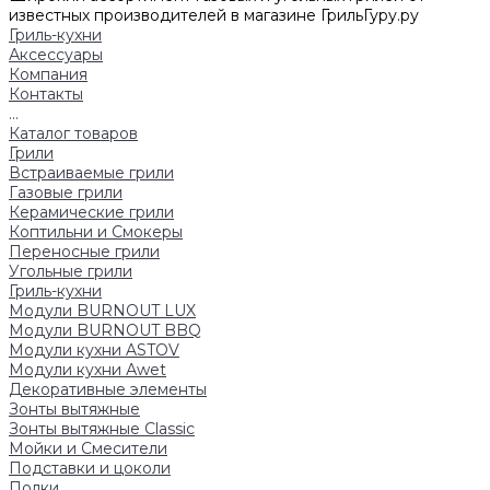
известных производителей в магазине ГрильГуру.ру
Гриль-кухни
Аксессуары
Компания
Контакты
...
Каталог товаров
Грили
Встраиваемые грили
Газовые грили
Керамические грили
Коптильни и Смокеры
Переносные грили
Угольные грили
Гриль-кухни
Модули BURNOUT LUX
Модули BURNOUT BBQ
Модули кухни ASTOV
Модули кухни Аwet
Декоративные элементы
Зонты вытяжные
Зонты вытяжные Classic
Мойки и Смесители
Подставки и цоколи
Полки