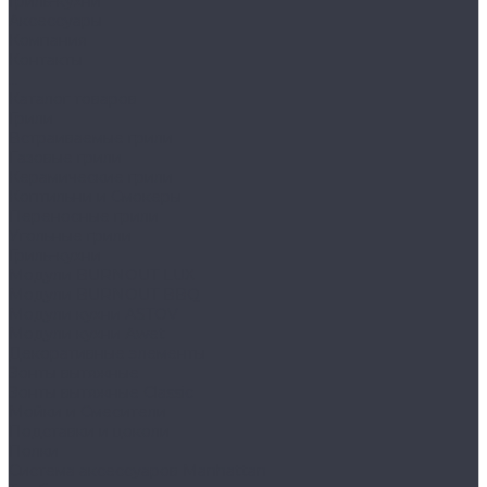
Гриль-кухни
Аксессуары
Компания
Контакты
...
Каталог товаров
Грили
Встраиваемые грили
Газовые грили
Керамические грили
Коптильни и Смокеры
Переносные грили
Угольные грили
Гриль-кухни
Модули BURNOUT LUX
Модули BURNOUT BBQ
Модули кухни ASTOV
Модули кухни Аwet
Декоративные элементы
Зонты вытяжные
Зонты вытяжные Classic
Мойки и Смесители
Подставки и цоколи
Полки
Система аксессуаров Manhattan