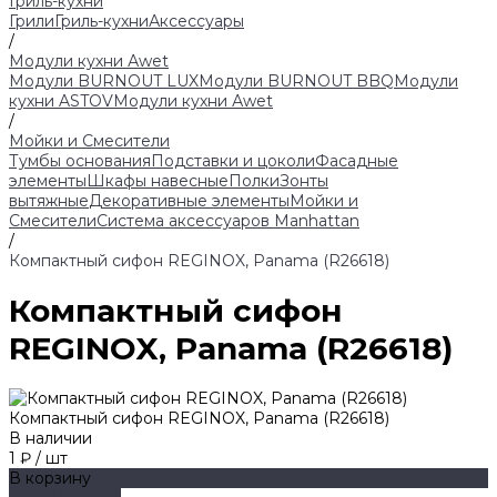
Гриль-кухни
Грили
Гриль-кухни
Аксессуары
/
Модули кухни Аwet
Модули BURNOUT LUX
Модули BURNOUT BBQ
Модули
кухни ASTOV
Модули кухни Аwet
/
Мойки и Смесители
Тумбы основания
Подставки и цоколи
Фасадные
элементы
Шкафы навесные
Полки
Зонты
вытяжные
Декоративные элементы
Мойки и
Смесители
Система аксессуаров Manhattan
/
Компактный сифон REGINOX, Panama (R26618)
Компактный сифон
REGINOX, Panama (R26618)
Компактный сифон REGINOX, Panama (R26618)
В наличии
1 ₽
/
шт
В корзину