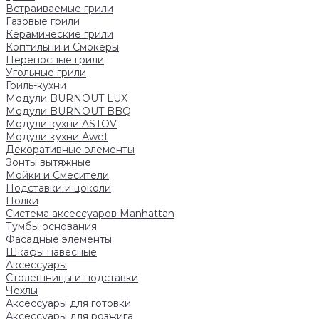
Встраиваемые грили
Газовые грили
Керамические грили
Коптильни и Смокеры
Переносные грили
Угольные грили
Гриль-кухни
Модули BURNOUT LUX
Модули BURNOUT BBQ
Модули кухни ASTOV
Модули кухни Аwet
Декоративные элементы
Зонты вытяжные
Мойки и Смесители
Подставки и цоколи
Полки
Система аксессуаров Manhattan
Тумбы основания
Фасадные элементы
Шкафы навесные
Аксессуары
Столешницы и подставки
Чехлы
Аксессуары для готовки
Аксессуары для розжига