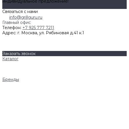
индивидуальное предложение!
Задать вопрос
Связаться с нами
info@grillguru.ru
Главный офис
Телефон:
+7 925 777 7211
Адрес:
г. Москва, ул. Рябиновая д.41 к.1
О компании
Бренды
Контакты
Заказать звонок
Каталог
Грили
Гриль-кухни
Аксессуары
Бренды
Napoleon
AWELT
Big Green Egg
Bull Grills
LiteSafe
Monolith
Primo
REGINOX
Royal Field