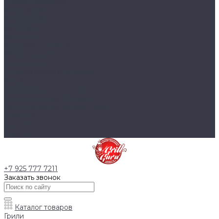
Тумбы основания
Innox Black
Innox Classic
Innox Green
Innox Red
Фасадные элементы
Шкафы навесные
Аксессуары
Столешницы и подставки
Чехлы
Аксессуары для готовки
Аксессуары для розжига
Аксессуары для чистки гриля
Запчасти
Компания
Контакты
+7 925 777 7211
Заказать звонок
Каталог товаров
Грили