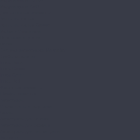
Модули кухни Аwet
Декоративные элементы
Зонты вытяжные
Зонты вытяжные Classic
Мойки и Смесители
Подставки и цоколи
Полки
Система аксессуаров Manhattan
Тумбы основания
Innox Black
Innox Classic
Innox Green
Innox Red
Фасадные элементы
Шкафы навесные
Аксессуары
Столешницы и подставки
Чехлы
Аксессуары для готовки
Аксессуары для розжига
Аксессуары для чистки гриля
Запчасти