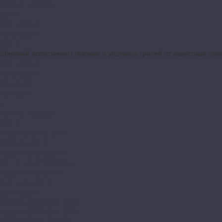
Каталог товаров
Грили
Гриль-кухни
Аксессуары
Грили
Широкий ассортимент газовых и угольных грилей от известных про
Гриль-кухни
Аксессуары
Компания
Контакты
...
Каталог товаров
Грили
Встраиваемые грили
Газовые грили
Керамические грили
Коптильни и Смокеры
Переносные грили
Угольные грили
Гриль-кухни
Модули BURNOUT LUX
Модули BURNOUT BBQ
Модули кухни ASTOV