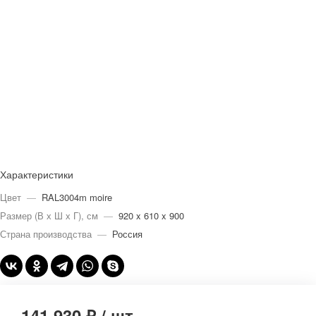
Характеристики
Цвет
—
RAL3004m moire
Размер (В х Ш х Г), см
—
920 x 610 x 900
Страна производства
—
Россия
141 930 ₽
/
шт