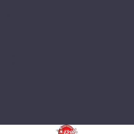
Зонты вытяжные Classic
Мойки и Смесители
Подставки и цоколи
Полки
Система аксессуаров Manhattan
Тумбы основания
Innox Black
Innox Classic
Innox Green
Innox Red
Фасадные элементы
Шкафы навесные
Аксессуары
Столешницы и подставки
Чехлы
Аксессуары для готовки
Аксессуары для розжига
Аксессуары для чистки гриля
Запчасти
Компания
Контакты