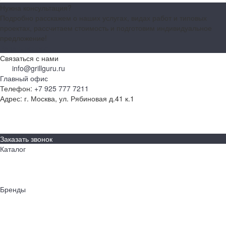
Нужна консультация?
Подробно расскажем о наших услугах, видах работ и типовых
проектах, рассчитаем стоимость и подготовим индивидуальное
предложение!
Задать вопрос
Связаться с нами
info@grillguru.ru
Главный офис
Телефон:
+7 925 777 7211
Адрес:
г. Москва, ул. Рябиновая д.41 к.1
О компании
Бренды
Контакты
Заказать звонок
Каталог
Грили
Гриль-кухни
Аксессуары
Бренды
Napoleon
AWELT
Big Green Egg