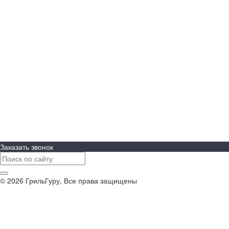
Bull Grills
LiteSafe
Monolith
Primo
REGINOX
Royal Field
ASTOV
BURNOUT Kitchen
Cavagna Group
RÖSLE
WeGrill
Оплата
Доставка
Заказать звонок
© 2026 ГрильГуру, Все права защищены
Политика конфиденциальности