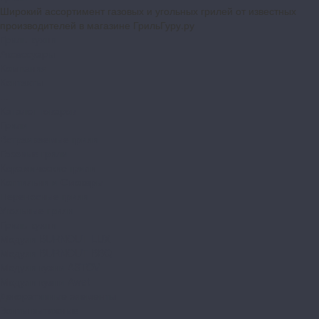
Широкий ассортимент газовых и угольных грилей от известных
производителей в магазине ГрильГуру.ру
Гриль-кухни
Аксессуары
Компания
Контакты
...
Каталог товаров
Грили
Встраиваемые грили
Газовые грили
Керамические грили
Коптильни и Смокеры
Переносные грили
Угольные грили
Гриль-кухни
Модули BURNOUT LUX
Модули BURNOUT BBQ
Модули кухни ASTOV
Модули кухни Аwet
Декоративные элементы
Зонты вытяжные