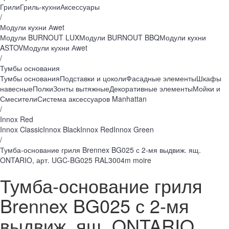
Грили
Гриль-кухни
Аксессуары
/
Модули кухни Аwet
Модули BURNOUT LUX
Модули BURNOUT BBQ
Модули кухни
ASTOV
Модули кухни Аwet
/
Тумбы основания
Тумбы основания
Подставки и цоколи
Фасадные элементы
Шкафы
навесные
Полки
Зонты вытяжные
Декоративные элементы
Мойки и
Смесители
Система аксессуаров Manhattan
/
Innox Red
Innox Classic
Innox Black
Innox Red
Innox Green
/
Тумба-основание гриля Brennex BG025 с 2-мя выдвиж. ящ.
ONTARIO, арт. UGC-BG025 RAL3004m moire
Тумба-основание гриля
Brennex BG025 с 2-мя
выдвиж. ящ. ONTARIO,