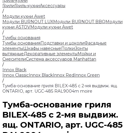
Гриль-кухни
Грили
Гриль-кухни
Аксессуары
/
Модули кухни Аwet
Модули BURNOUT LUX
Модули BURNOUT BBQ
Модули
кухни ASTOV
Модули кухни Аwet
/
Тумбы основания
Тумбы основания
Подставки и цоколи
Фасадные
элементы
Шкафы навесные
Полки
Зонты
вытяжные
Декоративные элементы
Мойки и
Смесители
Система аксессуаров Manhattan
/
Innox Black
Innox Classic
Innox Black
Innox Red
Innox Green
/
Тумба-основание гриля BILEX-485 с 2-мя выдвиж. ящ.
ONTARIO, арт. UGC-485 RAL9004m moire
Тумба-основание гриля
BILEX-485 с 2-мя выдвиж.
ящ. ONTARIO, арт. UGC-485