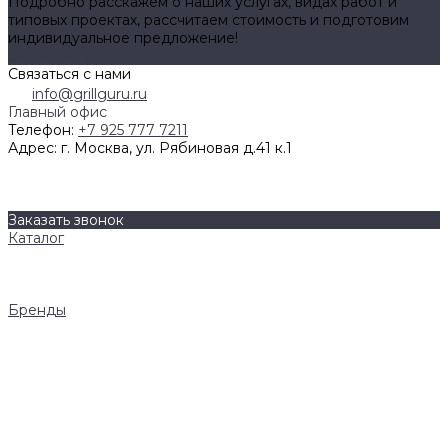
Подробно расскажем о наших услугах, видах работ и
типовых проектах, рассчитаем стоимость и подготовим
индивидуальное предложение!
Задать вопрос
Связаться с нами
info@grillguru.ru
Главный офис
Телефон:
+7 925 777 7211
Адрес:
г. Москва, ул. Рябиновая д.41 к.1
О компании
Бренды
Контакты
Заказать звонок
Каталог
Грили
Гриль-кухни
Аксессуары
Бренды
Napoleon
AWELT
Big Green Egg
Bull Grills
LiteSafe
Monolith
Primo