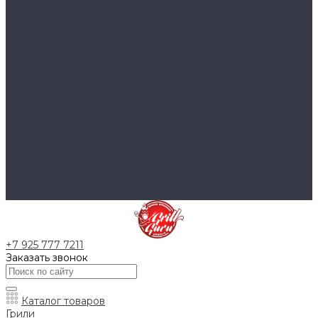
Тумбы основания
Innox Black
Innox Classic
Innox Green
Innox Red
Фасадные элементы
Шкафы навесные
Аксессуары
Столешницы и подставки
Чехлы
Аксессуары для готовки
Аксессуары для розжига
Аксессуары для чистки гриля
Запчасти
Компания
Контакты
+7 925 777 7211
Заказать звонок
Каталог товаров
Грили