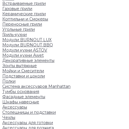
Встраиваемые грили
Газовые грили
Керамические грили
Коптильни и Смокеры
Переносные грили
Угольные грили
Гриль-кухни
Модули BURNOUT LUX
Модули BURNOUT BBQ
Модули кухни ASTOV
Модули кухни Аwet
Декоративные элементы
Зонты вытяжные
Мойки и Смесители
Подставки и цоколи
Полки
Система аксессуаров Manhattan
Тумбы основания
Фасадные элементы
Шкафы навесные
Аксессуары
Столешницы и подставки
Чехлы
Аксессуары для готовки
Аксессуары для розжига