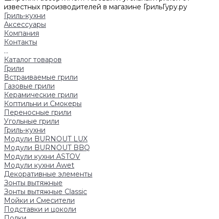
известных производителей в магазине ГрильГуру.ру
Гриль-кухни
Аксессуары
Компания
Контакты
...
Каталог товаров
Грили
Встраиваемые грили
Газовые грили
Керамические грили
Коптильни и Смокеры
Переносные грили
Угольные грили
Гриль-кухни
Модули BURNOUT LUX
Модули BURNOUT BBQ
Модули кухни ASTOV
Модули кухни Аwet
Декоративные элементы
Зонты вытяжные
Зонты вытяжные Classic
Мойки и Смесители
Подставки и цоколи
Полки