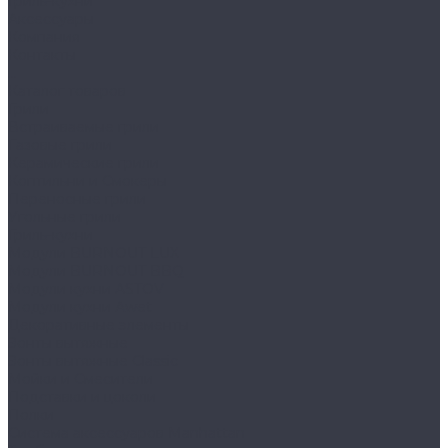
Гриль-кухни
Аксессуары
Компания
Контакты
...
Каталог товаров
Грили
Встраиваемые грили
Газовые грили
Керамические грили
Коптильни и Смокеры
Переносные грили
Угольные грили
Гриль-кухни
Модули BURNOUT LUX
Модули BURNOUT BBQ
Модули кухни ASTOV
Модули кухни Аwet
Декоративные элементы
Зонты вытяжные
Зонты вытяжные Classic
Мойки и Смесители
Подставки и цоколи
Полки
Система аксессуаров Manhattan