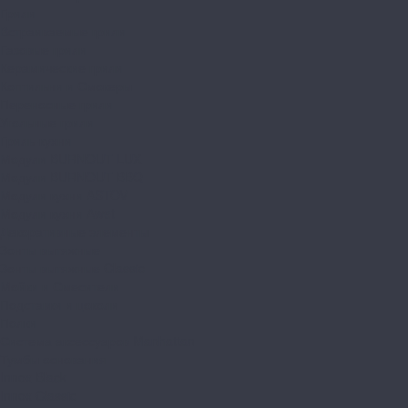
Грили
Встраиваемые грили
Газовые грили
Керамические грили
Коптильни и Смокеры
Переносные грили
Угольные грили
Гриль-кухни
Модули BURNOUT LUX
Модули BURNOUT BBQ
Модули кухни ASTOV
Модули кухни Аwet
Декоративные элементы
Зонты вытяжные
Зонты вытяжные Classic
Мойки и Смесители
Подставки и цоколи
Полки
Система аксессуаров Manhattan
Тумбы основания
Innox Black
Innox Classic