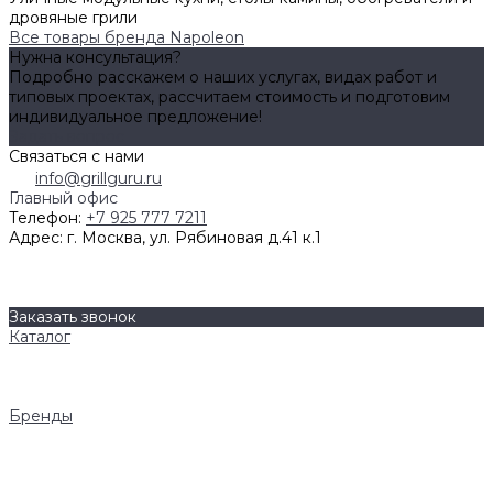
дровяные грили
Все товары бренда Napoleon
Нужна консультация?
Подробно расскажем о наших услугах, видах работ и
типовых проектах, рассчитаем стоимость и подготовим
индивидуальное предложение!
Задать вопрос
Связаться с нами
info@grillguru.ru
Главный офис
Телефон:
+7 925 777 7211
Адрес:
г. Москва, ул. Рябиновая д.41 к.1
О компании
Бренды
Контакты
Заказать звонок
Каталог
Грили
Гриль-кухни
Аксессуары
Бренды
Napoleon
AWELT
Big Green Egg