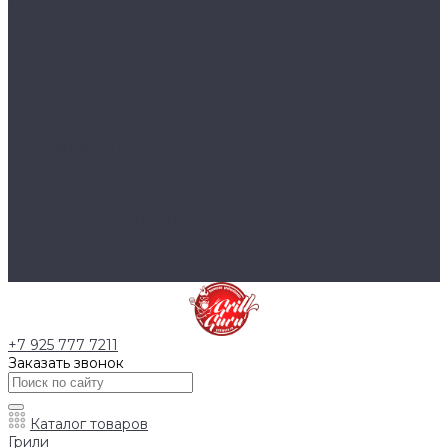
Тумбы основания
Innox Black
Innox Classic
Innox Green
Innox Red
Фасадные элементы
Шкафы навесные
Аксессуары
Столешницы и подставки
Чехлы
Аксессуары для готовки
Аксессуары для розжига
Аксессуары для чистки гриля
Запчасти
Компания
Контакты
+7 925 777 7211
Заказать звонок
Каталог товаров
Грили