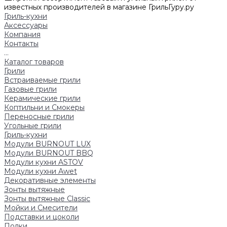
известных производителей в магазине ГрильГуру.ру
Гриль-кухни
Аксессуары
Компания
Контакты
...
Каталог товаров
Грили
Встраиваемые грили
Газовые грили
Керамические грили
Коптильни и Смокеры
Переносные грили
Угольные грили
Гриль-кухни
Модули BURNOUT LUX
Модули BURNOUT BBQ
Модули кухни ASTOV
Модули кухни Аwet
Декоративные элементы
Зонты вытяжные
Зонты вытяжные Classic
Мойки и Смесители
Подставки и цоколи
Полки