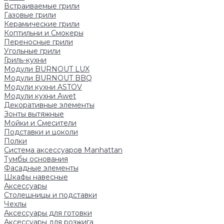
Встраиваемые грили
Газовые грили
Керамические грили
Коптильни и Смокеры
Переносные грили
Угольные грили
Гриль-кухни
Модули BURNOUT LUX
Модули BURNOUT BBQ
Модули кухни ASTOV
Модули кухни Аwet
Декоративные элементы
Зонты вытяжные
Мойки и Смесители
Подставки и цоколи
Полки
Система аксессуаров Manhattan
Тумбы основания
Фасадные элементы
Шкафы навесные
Аксессуары
Столешницы и подставки
Чехлы
Аксессуары для готовки
Аксессуары для розжига