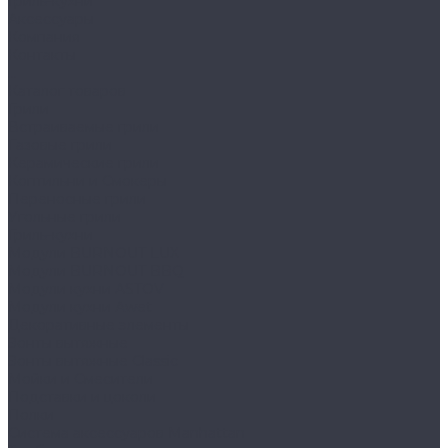
Гриль-кухни
Аксессуары
Компания
Контакты
...
Каталог товаров
Грили
Встраиваемые грили
Газовые грили
Керамические грили
Коптильни и Смокеры
Переносные грили
Угольные грили
Гриль-кухни
Модули BURNOUT LUX
Модули BURNOUT BBQ
Модули кухни ASTOV
Модули кухни Аwet
Декоративные элементы
Зонты вытяжные
Зонты вытяжные Classic
Мойки и Смесители
Подставки и цоколи
Полки
Система аксессуаров Manhattan