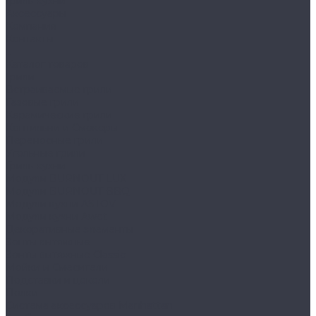
Гриль-кухни
Аксессуары
Компания
Контакты
...
Каталог товаров
Грили
Встраиваемые грили
Газовые грили
Керамические грили
Коптильни и Смокеры
Переносные грили
Угольные грили
Гриль-кухни
Модули BURNOUT LUX
Модули BURNOUT BBQ
Модули кухни ASTOV
Модули кухни Аwet
Декоративные элементы
Зонты вытяжные
Зонты вытяжные Classic
Мойки и Смесители
Подставки и цоколи
Полки
Система аксессуаров Manhattan