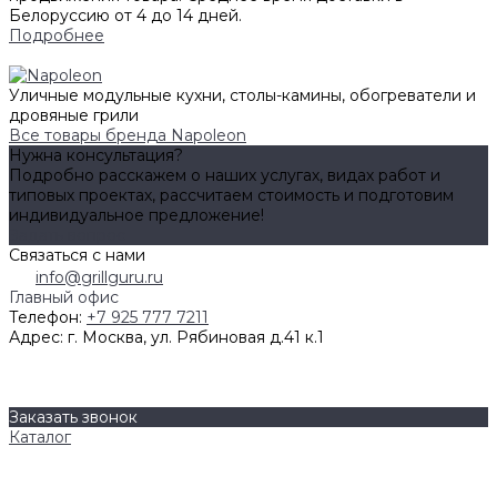
Белоруссию от 4 до 14 дней.
Подробнее
Уличные модульные кухни, столы-камины, обогреватели и
дровяные грили
Все товары бренда Napoleon
Нужна консультация?
Подробно расскажем о наших услугах, видах работ и
типовых проектах, рассчитаем стоимость и подготовим
индивидуальное предложение!
Задать вопрос
Связаться с нами
info@grillguru.ru
Главный офис
Телефон:
+7 925 777 7211
Адрес:
г. Москва, ул. Рябиновая д.41 к.1
О компании
Бренды
Контакты
Заказать звонок
Каталог
Грили
Гриль-кухни
Аксессуары