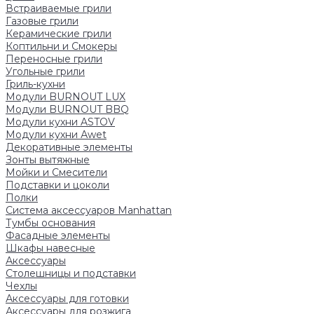
Встраиваемые грили
Газовые грили
Керамические грили
Коптильни и Смокеры
Переносные грили
Угольные грили
Гриль-кухни
Модули BURNOUT LUX
Модули BURNOUT BBQ
Модули кухни ASTOV
Модули кухни Аwet
Декоративные элементы
Зонты вытяжные
Мойки и Смесители
Подставки и цоколи
Полки
Система аксессуаров Manhattan
Тумбы основания
Фасадные элементы
Шкафы навесные
Аксессуары
Столешницы и подставки
Чехлы
Аксессуары для готовки
Аксессуары для розжига