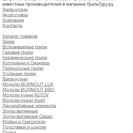
известных производителей в магазине ГрильГуру.ру
Гриль-кухни
Аксессуары
Компания
Контакты
...
Каталог товаров
Грили
Встраиваемые грили
Газовые грили
Керамические грили
Коптильни и Смокеры
Переносные грили
Угольные грили
Гриль-кухни
Модули BURNOUT LUX
Модули BURNOUT BBQ
Модули кухни ASTOV
Модули кухни Аwet
Декоративные элементы
Зонты вытяжные
Зонты вытяжные Classic
Мойки и Смесители
Подставки и цоколи
Полки