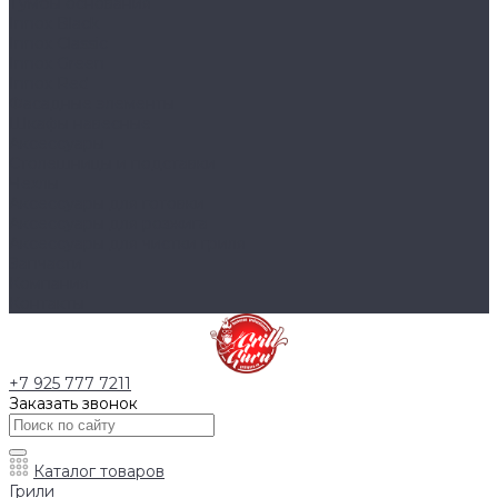
Тумбы основания
Innox Black
Innox Classic
Innox Green
Innox Red
Фасадные элементы
Шкафы навесные
Аксессуары
Столешницы и подставки
Чехлы
Аксессуары для готовки
Аксессуары для розжига
Аксессуары для чистки гриля
Запчасти
Компания
Контакты
+7 925 777 7211
Заказать звонок
Каталог товаров
Грили