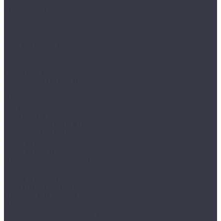
Гриль-кухни
Аксессуары
Компания
Контакты
...
Каталог товаров
Грили
Встраиваемые грили
Газовые грили
Керамические грили
Коптильни и Смокеры
Переносные грили
Угольные грили
Гриль-кухни
Модули BURNOUT LUX
Модули BURNOUT BBQ
Модули кухни ASTOV
Модули кухни Аwet
Декоративные элементы
Зонты вытяжные
Зонты вытяжные Classic
Мойки и Смесители
Подставки и цоколи
Полки
Система аксессуаров Manhattan