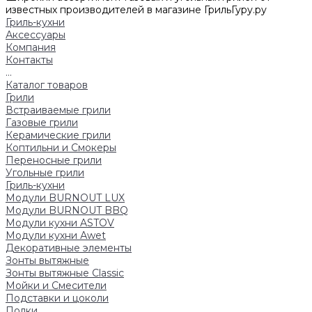
известных производителей в магазине ГрильГуру.ру
Гриль-кухни
Аксессуары
Компания
Контакты
...
Каталог товаров
Грили
Встраиваемые грили
Газовые грили
Керамические грили
Коптильни и Смокеры
Переносные грили
Угольные грили
Гриль-кухни
Модули BURNOUT LUX
Модули BURNOUT BBQ
Модули кухни ASTOV
Модули кухни Аwet
Декоративные элементы
Зонты вытяжные
Зонты вытяжные Classic
Мойки и Смесители
Подставки и цоколи
Полки