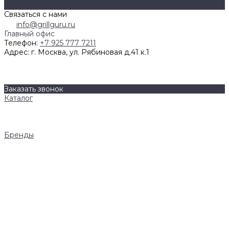
Задать вопрос
Связаться с нами
info@grillguru.ru
Главный офис
Телефон:
+7 925 777 7211
Адрес:
г. Москва, ул. Рябиновая д.41 к.1
О компании
Бренды
Контакты
Заказать звонок
Каталог
Грили
Гриль-кухни
Аксессуары
Бренды
Napoleon
AWELT
Big Green Egg
Bull Grills
LiteSafe
Monolith
Primo
REGINOX
Royal Field
ASTOV