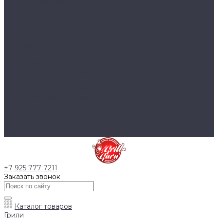
Тумбы основания
Innox Black
Innox Classic
Innox Green
Innox Red
Фасадные элементы
Шкафы навесные
Аксессуары
Столешницы и подставки
Чехлы
Аксессуары для готовки
Аксессуары для розжига
Аксессуары для чистки гриля
Запчасти
Компания
Контакты
+7 925 777 7211
Заказать звонок
Каталог товаров
Грили