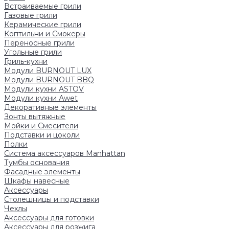
Встраиваемые грили
Газовые грили
Керамические грили
Коптильни и Смокеры
Переносные грили
Угольные грили
Гриль-кухни
Модули BURNOUT LUX
Модули BURNOUT BBQ
Модули кухни ASTOV
Модули кухни Аwet
Декоративные элементы
Зонты вытяжные
Мойки и Смесители
Подставки и цоколи
Полки
Система аксессуаров Manhattan
Тумбы основания
Фасадные элементы
Шкафы навесные
Аксессуары
Столешницы и подставки
Чехлы
Аксессуары для готовки
Аксессуары для розжига