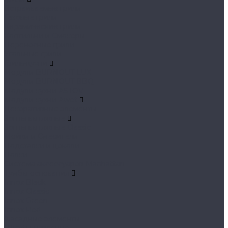
Встраиваемые грили
Газовые грили
Керамические грили
Коптильни и Смокеры
Переносные грили
Угольные грили
Гриль-кухни
Модули BURNOUT LUX
Модули BURNOUT BBQ
Модули кухни ASTOV
Модули кухни Аwet
Декоративные элементы
Зонты вытяжные
Зонты вытяжные Classic
Мойки и Смесители
Подставки и цоколи
Полки
Система аксессуаров Manhattan
Тумбы основания
Innox Black
Innox Classic
Innox Green
Innox Red
Фасадные элементы