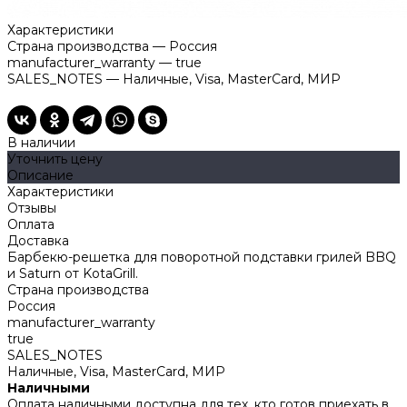
Характеристики
Страна производства
—
Россия
manufacturer_warranty
—
true
SALES_NOTES
—
Наличные, Visa, MasterCard, МИР
В наличии
Уточнить цену
Описание
Характеристики
Отзывы
Оплата
Доставка
Барбекю-решетка для поворотной подставки грилей BBQ
и Saturn от KotaGrill.
Страна производства
Россия
manufacturer_warranty
true
SALES_NOTES
Наличные, Visa, MasterCard, МИР
Наличными
Оплата наличными доступна для тех, кто готов приехать в