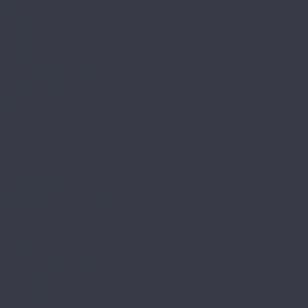
Грили
Встраиваемые грили
Газовые грили
Керамические грили
Коптильни и Смокеры
Переносные грили
Угольные грили
Гриль-кухни
Модули BURNOUT LUX
Модули BURNOUT BBQ
Модули кухни ASTOV
Модули кухни Аwet
Декоративные элементы
Зонты вытяжные
Зонты вытяжные Classic
Мойки и Смесители
Подставки и цоколи
Полки
Система аксессуаров Manhattan
Тумбы основания
Innox Black
Innox Classic