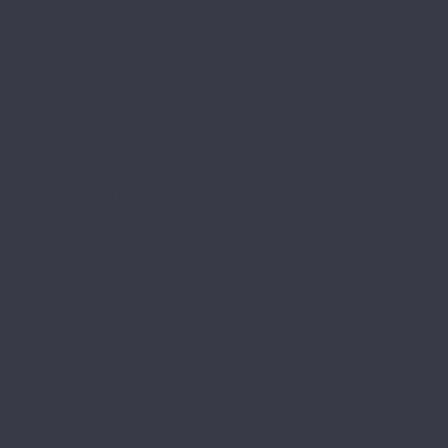
Грили
Встраиваемые грили
Газовые грили
Керамические грили
Коптильни и Смокеры
Переносные грили
Угольные грили
Гриль-кухни
Модули BURNOUT LUX
Модули BURNOUT BBQ
Модули кухни ASTOV
Модули кухни Аwet
Декоративные элементы
Зонты вытяжные
Зонты вытяжные Classic
Мойки и Смесители
Подставки и цоколи
Полки
Система аксессуаров Manhattan
Тумбы основания
Innox Black
Innox Classic