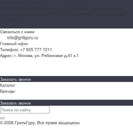
Нужна консультация?
Подробно расскажем о наших услугах, видах работ и типовых
проектах, рассчитаем стоимость и подготовим индивидуальное
предложение!
Задать вопрос
Связаться с нами
info@grillguru.ru
Главный офис
Телефон:
+7 925 777 7211
Адрес:
г. Москва, ул. Рябиновая д.41 к.1
О компании
Бренды
Контакты
Заказать звонок
Каталог
Бренды
Заказать звонок
© 2026 ГрильГуру, Все права защищены
Политика конфиденциальности