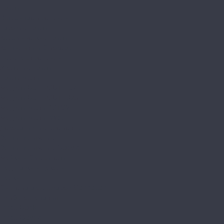
Грили
Встраиваемые грили
Газовые грили
Керамические грили
Коптильни и Смокеры
Переносные грили
Угольные грили
Гриль-кухни
Модули BURNOUT LUX
Модули BURNOUT BBQ
Модули кухни ASTOV
Модули кухни Аwet
Декоративные элементы
Зонты вытяжные
Зонты вытяжные Classic
Мойки и Смесители
Подставки и цоколи
Полки
Система аксессуаров Manhattan
Тумбы основания
Innox Black
Innox Classic