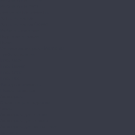
Модули кухни Аwet
Декоративные элементы
Зонты вытяжные
Зонты вытяжные Classic
Мойки и Смесители
Подставки и цоколи
Полки
Система аксессуаров Manhattan
Тумбы основания
Innox Black
Innox Classic
Innox Green
Innox Red
Фасадные элементы
Шкафы навесные
Аксессуары
Столешницы и подставки
Чехлы
Аксессуары для готовки
Аксессуары для розжига
Аксессуары для чистки гриля
Запчасти