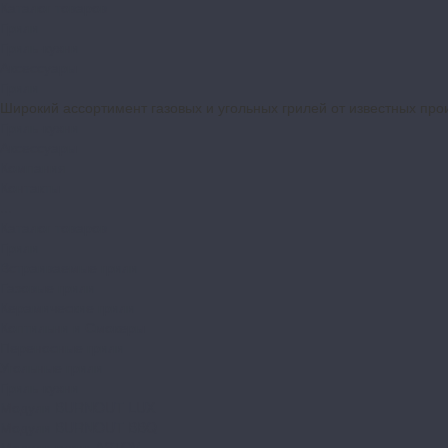
Каталог товаров
Грили
Гриль-кухни
Аксессуары
Грили
Широкий ассортимент газовых и угольных грилей от известных про
Гриль-кухни
Аксессуары
Компания
Контакты
...
Каталог товаров
Грили
Встраиваемые грили
Газовые грили
Керамические грили
Коптильни и Смокеры
Переносные грили
Угольные грили
Гриль-кухни
Модули BURNOUT LUX
Модули BURNOUT BBQ
Модули кухни ASTOV