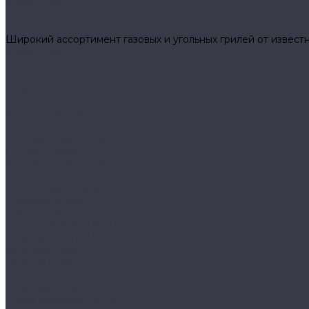
Гриль-кухни
Аксессуары
Грили
Широкий ассортимент газовых и угольных грилей от известн
Гриль-кухни
Аксессуары
Компания
Контакты
...
Каталог товаров
Грили
Встраиваемые грили
Газовые грили
Керамические грили
Коптильни и Смокеры
Переносные грили
Угольные грили
Гриль-кухни
Модули BURNOUT LUX
Модули BURNOUT BBQ
Модули кухни ASTOV
Модули кухни Аwet
Декоративные элементы
Зонты вытяжные
Зонты вытяжные Classic