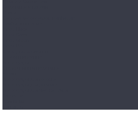
Мойки и Смесители
Подставки и цоколи
Полки
Система аксессуаров Manhattan
Тумбы основания
Innox Black
Innox Classic
Innox Green
Innox Red
Фасадные элементы
Шкафы навесные
Аксессуары
Столешницы и подставки
Чехлы
Аксессуары для готовки
Аксессуары для розжига
Аксессуары для чистки гриля
Запчасти
Компания
Контакты