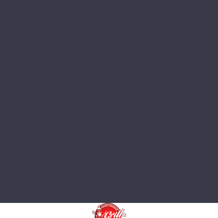
Зонты вытяжные Classic
Мойки и Смесители
Подставки и цоколи
Полки
Система аксессуаров Manhattan
Тумбы основания
Innox Black
Innox Classic
Innox Green
Innox Red
Фасадные элементы
Шкафы навесные
Аксессуары
Столешницы и подставки
Чехлы
Аксессуары для готовки
Аксессуары для розжига
Аксессуары для чистки гриля
Запчасти
Компания
Контакты