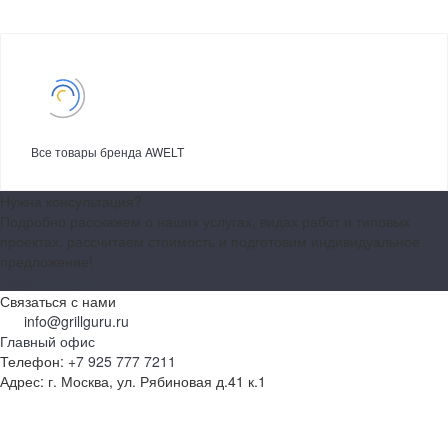
Все товары бренда AWELT
Нужна консультация?
Подробно расскажем о наших услугах, видах работ и типовых
проектах, рассчитаем стоимость и подготовим индивидуальное
предложение!
Задать вопрос
Связаться с нами
info@grillguru.ru
Главный офис
Телефон:
+7 925 777 7211
Адрес:
г. Москва, ул. Рябиновая д.41 к.1
О компании
Бренды
Контакты