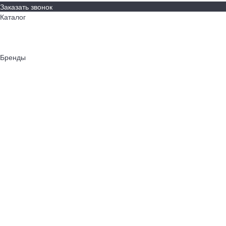
Заказать звонок
Каталог
Грили
Гриль-кухни
Аксессуары
Бренды
Napoleon
AWELT
Big Green Egg
Bull Grills
LiteSafe
Monolith
Primo
REGINOX
Royal Field
ASTOV
BURNOUT Kitchen
Cavagna Group
RÖSLE
WeGrill
Оплата