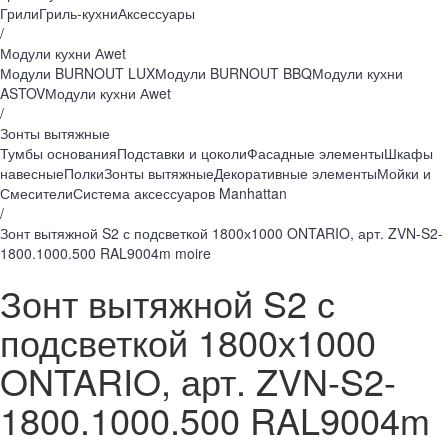
Грили
Гриль-кухни
Аксессуары
/
Модули кухни Аwet
Модули BURNOUT LUX
Модули BURNOUT BBQ
Модули кухни
ASTOV
Модули кухни Аwet
/
Зонты вытяжные
Тумбы основания
Подставки и цоколи
Фасадные элементы
Шкафы
навесные
Полки
Зонты вытяжные
Декоративные элементы
Мойки и
Смесители
Система аксессуаров Manhattan
/
Зонт вытяжной S2 с подсветкой 1800х1000 ONTARIO, арт. ZVN-S2-
1800.1000.500 RAL9004m moire
Зонт вытяжной S2 с
подсветкой 1800х1000
ONTARIO, арт. ZVN-S2-
1800.1000.500 RAL9004m