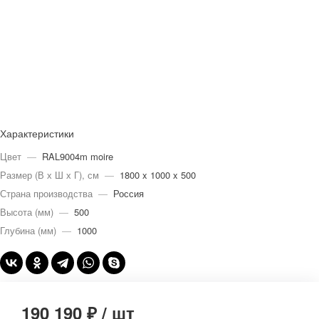
Характеристики
Цвет
—
RAL9004m moire
Размер (В х Ш х Г), см
—
1800 x 1000 x 500
Страна производства
—
Россия
Высота (мм)
—
500
Глубина (мм)
—
1000
190 190 ₽
/
шт