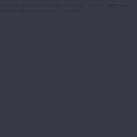
Широкий ассортимент газовых и угольных грилей от известных
производителей в магазине ГрильГуру.ру
Гриль-кухни
Аксессуары
Компания
Контакты
...
Каталог товаров
Грили
Встраиваемые грили
Газовые грили
Керамические грили
Коптильни и Смокеры
Переносные грили
Угольные грили
Гриль-кухни
Модули BURNOUT LUX
Модули BURNOUT BBQ
Модули кухни ASTOV
Модули кухни Аwet
Декоративные элементы
Зонты вытяжные