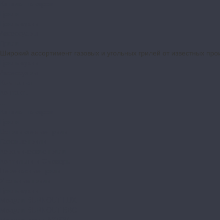
Каталог товаров
Грили
Гриль-кухни
Аксессуары
Грили
Широкий ассортимент газовых и угольных грилей от известных про
Гриль-кухни
Аксессуары
Компания
Контакты
...
Каталог товаров
Грили
Встраиваемые грили
Газовые грили
Керамические грили
Коптильни и Смокеры
Переносные грили
Угольные грили
Гриль-кухни
Модули BURNOUT LUX
Модули BURNOUT BBQ
Модули кухни ASTOV