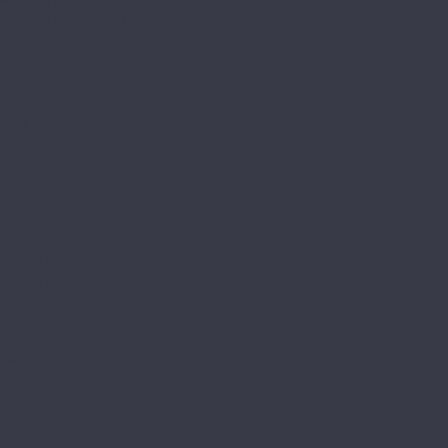
Модули кухни Аwet
Декоративные элементы
Зонты вытяжные
Зонты вытяжные Classic
Мойки и Смесители
Подставки и цоколи
Полки
Система аксессуаров Manhattan
Тумбы основания
Innox Black
Innox Classic
Innox Green
Innox Red
Фасадные элементы
Шкафы навесные
Аксессуары
Столешницы и подставки
Чехлы
Аксессуары для готовки
Аксессуары для розжига
Аксессуары для чистки гриля
Запчасти