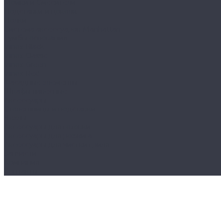
Мойки и Смесители
Подставки и цоколи
Полки
Система аксессуаров Manhattan
Тумбы основания
Innox Black
Innox Classic
Innox Green
Innox Red
Фасадные элементы
Шкафы навесные
Аксессуары
Столешницы и подставки
Чехлы
Аксессуары для готовки
Аксессуары для розжига
Аксессуары для чистки гриля
Запчасти
Компания
Контакты