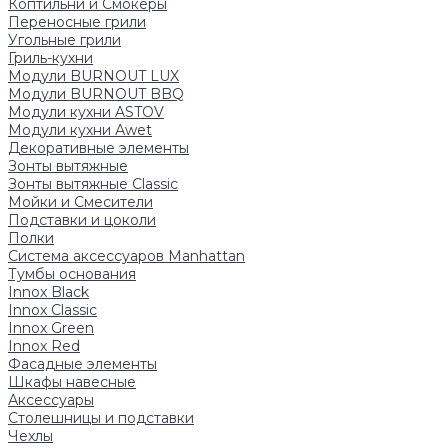
Коптильни и Смокеры
Переносные грили
Угольные грили
Гриль-кухни
Модули BURNOUT LUX
Модули BURNOUT BBQ
Модули кухни ASTOV
Модули кухни Аwet
Декоративные элементы
Зонты вытяжные
Зонты вытяжные Classic
Мойки и Смесители
Подставки и цоколи
Полки
Система аксессуаров Manhattan
Тумбы основания
Innox Black
Innox Classic
Innox Green
Innox Red
Фасадные элементы
Шкафы навесные
Аксессуары
Столешницы и подставки
Чехлы