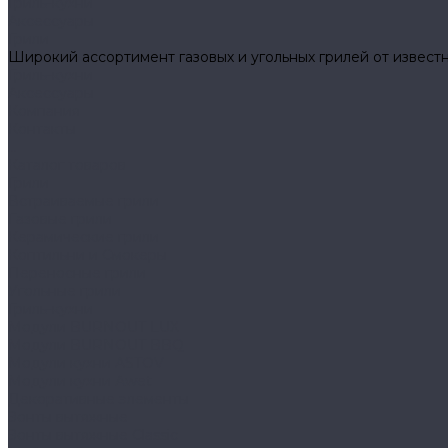
Гриль-кухни
Аксессуары
Грили
Широкий ассортимент газовых и угольных грилей от известн
Гриль-кухни
Аксессуары
Компания
Контакты
...
Каталог товаров
Грили
Встраиваемые грили
Газовые грили
Керамические грили
Коптильни и Смокеры
Переносные грили
Угольные грили
Гриль-кухни
Модули BURNOUT LUX
Модули BURNOUT BBQ
Модули кухни ASTOV
Модули кухни Аwet
Декоративные элементы
Зонты вытяжные
Зонты вытяжные Classic