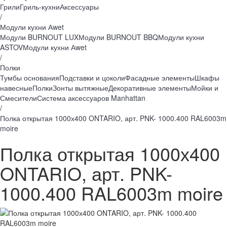
Грили
Гриль-кухни
Аксессуары
/
Модули кухни Аwet
Модули BURNOUT LUX
Модули BURNOUT BBQ
Модули кухни
ASTOV
Модули кухни Аwet
/
Полки
Тумбы основания
Подставки и цоколи
Фасадные элементы
Шкафы
навесные
Полки
Зонты вытяжные
Декоративные элементы
Мойки и
Смесители
Система аксессуаров Manhattan
/
Полка открытая 1000х400 ONTARIO, арт. PNK- 1000.400 RAL6003m
moire
Полка открытая 1000х400
ONTARIO, арт. PNK-
1000.400 RAL6003m moire