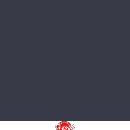
Зонты вытяжные Classic
Мойки и Смесители
Подставки и цоколи
Полки
Система аксессуаров Manhattan
Тумбы основания
Innox Black
Innox Classic
Innox Green
Innox Red
Фасадные элементы
Шкафы навесные
Аксессуары
Столешницы и подставки
Чехлы
Аксессуары для готовки
Аксессуары для розжига
Аксессуары для чистки гриля
Запчасти
Компания
Контакты