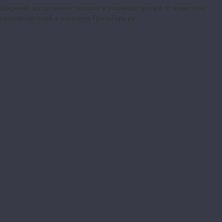
Широкий ассортимент газовых и угольных грилей от известных
производителей в магазине ГрильГуру.ру
Гриль-кухни
Аксессуары
Компания
Контакты
...
Каталог товаров
Грили
Встраиваемые грили
Газовые грили
Керамические грили
Коптильни и Смокеры
Переносные грили
Угольные грили
Гриль-кухни
Модули BURNOUT LUX
Модули BURNOUT BBQ
Модули кухни ASTOV
Модули кухни Аwet
Декоративные элементы
Зонты вытяжные