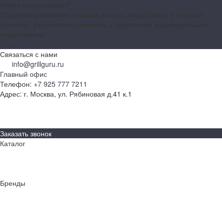
Нужна консультация?
Подробно расскажем о наших услугах, видах работ и типовых
проектах, рассчитаем стоимость и подготовим индивидуальное
предложение!
Задать вопрос
Связаться с нами
info@grillguru.ru
Главный офис
Телефон:
+7 925 777 7211
Адрес:
г. Москва, ул. Рябиновая д.41 к.1
О компании
Бренды
Контакты
Заказать звонок
Каталог
Грили
Гриль-кухни
Аксессуары
Бренды
Napoleon
AWELT
Big Green Egg