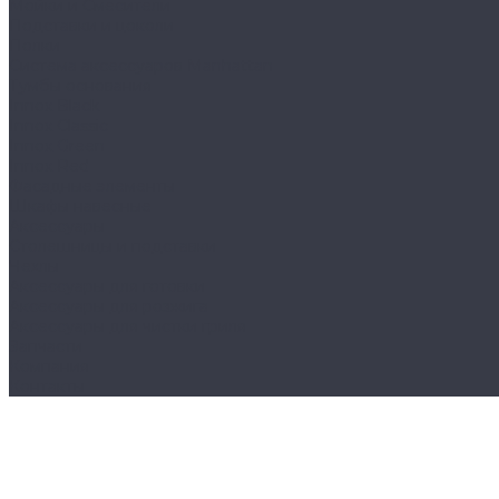
Мойки и Смесители
Подставки и цоколи
Полки
Система аксессуаров Manhattan
Тумбы основания
Innox Black
Innox Classic
Innox Green
Innox Red
Фасадные элементы
Шкафы навесные
Аксессуары
Столешницы и подставки
Чехлы
Аксессуары для готовки
Аксессуары для розжига
Аксессуары для чистки гриля
Запчасти
Компания
Контакты