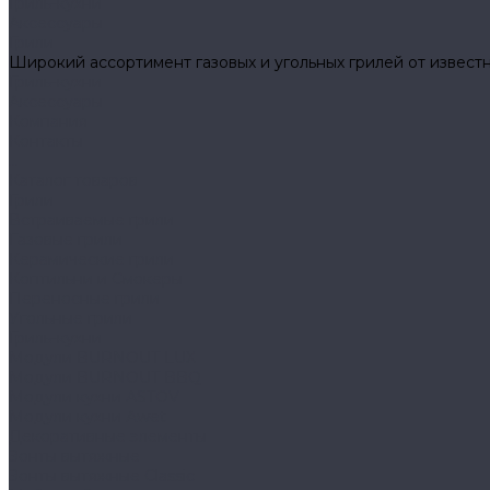
Гриль-кухни
Аксессуары
Грили
Широкий ассортимент газовых и угольных грилей от известн
Гриль-кухни
Аксессуары
Компания
Контакты
...
Каталог товаров
Грили
Встраиваемые грили
Газовые грили
Керамические грили
Коптильни и Смокеры
Переносные грили
Угольные грили
Гриль-кухни
Модули BURNOUT LUX
Модули BURNOUT BBQ
Модули кухни ASTOV
Модули кухни Аwet
Декоративные элементы
Зонты вытяжные
Зонты вытяжные Classic