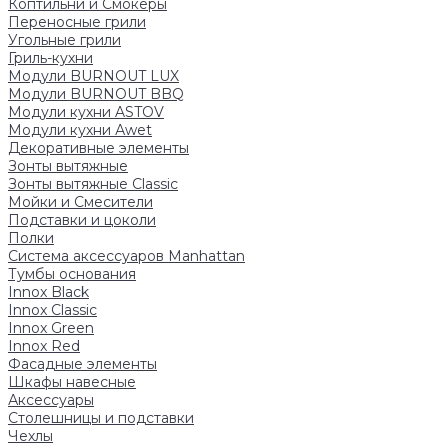
Коптильни и Смокеры
Переносные грили
Угольные грили
Гриль-кухни
Модули BURNOUT LUX
Модули BURNOUT BBQ
Модули кухни ASTOV
Модули кухни Аwet
Декоративные элементы
Зонты вытяжные
Зонты вытяжные Classic
Мойки и Смесители
Подставки и цоколи
Полки
Система аксессуаров Manhattan
Тумбы основания
Innox Black
Innox Classic
Innox Green
Innox Red
Фасадные элементы
Шкафы навесные
Аксессуары
Столешницы и подставки
Чехлы